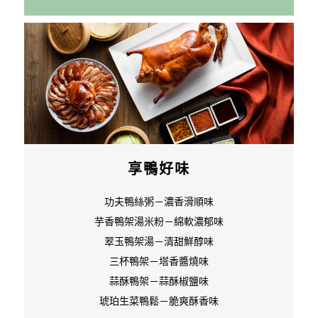
享鴨好味
功夫鴨絲粥－濃香滑順味
芋香鴨架湯米粉－綿軟濃郁味
翠玉鴨架湯－清甜鮮醇味
三杯鴨架－塔香醬燒味
蒜酥鴨架－蒜酥椒鹽味
琥珀生菜鴨鬆－脆爽酥香味