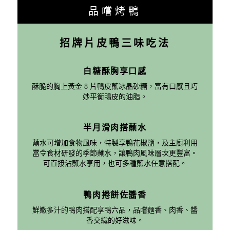
品嚐烤鴨
招牌片皮鴨三味吃法
白糖酥胸享口感
酥脆的胸上黃金 8 片鴨皮蘸冰晶砂糖，富有口感且巧
妙平衡鴨皮的油脂。
半月滑肉搭蘸水
蘸水可增加食物風味，特製享鴨花椒鹽，及主廚利用
當令食材研發的季節蘸水，讓鴨肉風味層次更豐富。
可直接沾蘸水享用，也可多種蘸水任意搭配。
鴨肉捲餅佐醬香
鮮嫩多汁的鴨肉搭配享鴨六品，品嚐麵香、肉香、醬
香交織的好滋味。