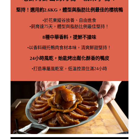
堅持！選用約2.6KG，體型與脂肪比例最佳的櫻桃鴨
•於花東縱谷放養、自由進食
•飼育達75天，體型與脂肪比例最佳堅持！
8種中華香料，提鮮不搶味
•以香料襯托鴨肉食材本味，清爽鮮甜堅持！
24小時風乾，始能烤出鬆化酥香的鴨皮
•打造專屬風乾室，低溫控濕住滿24小時