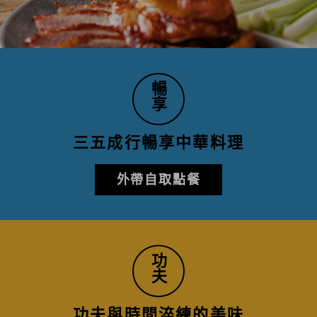
暢
享
三五成行暢享中華料理
外帶自取點餐
功
夫
功夫與時間淬練的美味