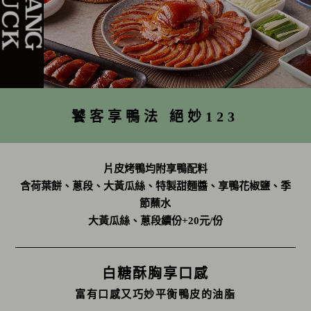
饕客享鴨法 絕妙123
片皮烤鴨均附享鴨配料
含荷葉餅、蔥段、大黃瓜絲、特製甜麵醬、享鴨花椒鹽、季
節蘸水
大黃瓜絲、蔥段續份+20元/份
白糖酥胸享口感
富有口感又巧妙平衡鴨皮的油脂